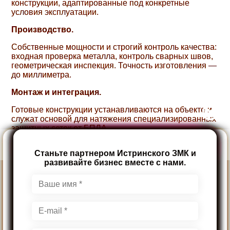
конструкции, адаптированные под конкретные
условия эксплуатации.
Производство.
Собственные мощности и строгий контроль качества:
входная проверка металла, контроль сварных швов,
геометрическая инспекция. Точность изготовления —
до миллиметра.
Монтаж и интеграция.








Готовые конструкции устанавливаются на объекте и
служат основой для натяжения специализированных
защитных сеток от БПЛА.
Отправить техническое задание
Отправить техническое задание
Сервис и модернизация.
Станьте партнером Истринского ЗМК и
Для получения проекта, укажите куда
Оставьте контактные данные, наш
Укажите контактные данные и тип
Укажите контактные данные, наш
Узнайте о выгодах и условиях
менеджер отправит вам референс-лист
нам следует направить документы.
развивайте бизнес вместе с нами.
здания, для которого следует
менеджер подберет для вас
сотрудничества с ИЗМК.
При усилении требований или изменении
подходящее решение.
произвести рассчет.
ИЗМК:
конфигурации объекта конструкции могут быть
оперативно доработаны.
Такой “под ключ” формат избавляет заказчиков от
необходимости взаимодействовать с несколькими
подрядчиками и гарантирует предсказуемый
результат.