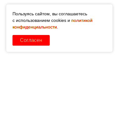
Пользуясь сайтом, вы соглашаетесь
с использованием cookies и
политикой
конфиденциальности
.
Согласен

Опыт более 19 лет

Здание под ключ

Авторский надзор